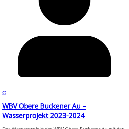
ct
WBV Obere Buckener Au –
Wasserprojekt 2023-2024