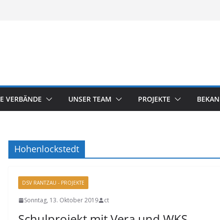
E VERBÄNDE
UNSER TEAM
PROJEKTE
BEKA
Hohenlockstedt
DSV RANTZAU - PROJEKTE
Sonntag, 13. Oktober 2019
ct
Schulprojekt mit Vera und WKS