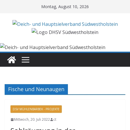
Zum
Montag, August 10, 2026
Inhalt
springen
Fische und Neunaugen
DSV MÜHLENBARBEK - PROJEKTE
Mittwoch, 20. Juli 2022
ct